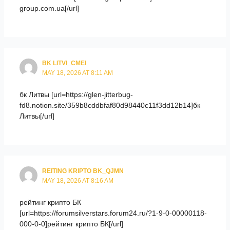
group.com.ua[/url]
BK LITVI_CMEI
MAY 18, 2026 AT 8:11 AM
бк Литвы [url=https://glen-jitterbug-
fd8.notion.site/359b8cddbfaf80d98440c11f3dd12b14]бк
Литвы[/url]
REITING KRIPTO BK_QJMN
MAY 18, 2026 AT 8:16 AM
рейтинг крипто БК
[url=https://forumsilverstars.forum24.ru/?1-9-0-00000118-
000-0-0]рейтинг крипто БК[/url]