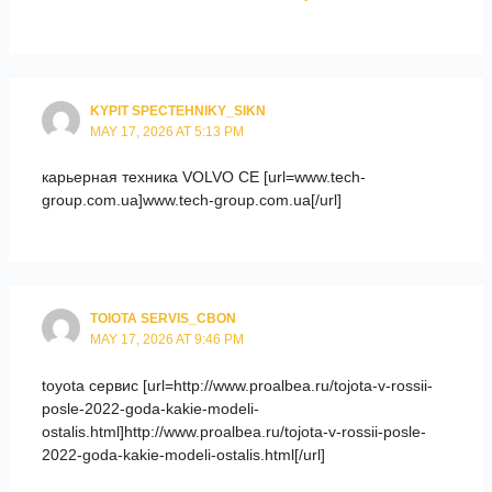
KYPIT SPECTEHNIKY_SIKN
MAY 17, 2026 AT 5:13 PM
карьерная техника VOLVO CE [url=www.tech-
group.com.ua]www.tech-group.com.ua[/url]
TOIOTA SERVIS_CBON
MAY 17, 2026 AT 9:46 PM
toyota сервис [url=http://www.proalbea.ru/tojota-v-rossii-
posle-2022-goda-kakie-modeli-
ostalis.html]http://www.proalbea.ru/tojota-v-rossii-posle-
2022-goda-kakie-modeli-ostalis.html[/url]