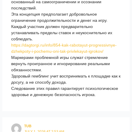
основанный на самоограничении и осознании
последствий.
Эта концепция предполагает добровольное
ограничение продолжительности и денег на игру.
Каждый участник должен предварительно
устанавливать пределы ставок и неукоснительно их
соблюдать.
https://dagtorgi.ru/info/854-kak-rabotayut-progressivnye-
dzhekpoty-i-pochemu-oni-tak-privlekayut-igrokov/
Маркерами проблемной игры служат стремление
вернуть проигранное и игнорирование реальными
обязанностями.
Здоровый гемблинг учит воспринимать к площадке как к
досугу, а не способу дохода.
Следование этих правил гарантирует психологическое
здоровье и денежную безопасность игрока.
TUB
JULY 1, 2026 AT 2:53 AM