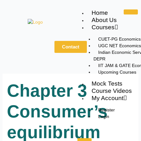
Skip
to
Home
content
About Us
Courses
CUET-PG Economics
UGC NET Economics
Contact
Indian Economic Serv
DEPR
IIT JAM & GATE Eco
Upcoming Courses
Mock Tests
Chapter 3
Course Videos
My Account
Consumer’s
Register
Login
equilibrium