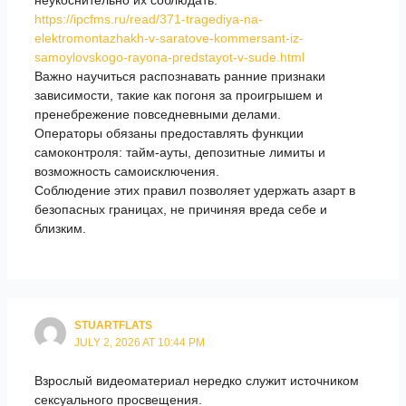
https://ipcfms.ru/read/371-tragediya-na-
elektromontazhakh-v-saratove-kommersant-iz-
samoylovskogo-rayona-predstayot-v-sude.html
Важно научиться распознавать ранние признаки
зависимости, такие как погоня за проигрышем и
пренебрежение повседневными делами.
Операторы обязаны предоставлять функции
самоконтроля: тайм-ауты, депозитные лимиты и
возможность самоисключения.
Соблюдение этих правил позволяет удержать азарт в
безопасных границах, не причиняя вреда себе и
близким.
STUARTFLATS
JULY 2, 2026 AT 10:44 PM
Взрослый видеоматериал нередко служит источником
сексуального просвещения.