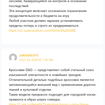
сессиям, базирующийся на контроле и осознании
последствий.
Эта концепция включает осознанное ограничение
продолжительности и бюджета на игру.
Любой участник должен заранее устанавливать
пределы потерь и строго их придерживаться.
https://u1.superpodium.com/I0hheSApB1WB/
JORGEREATS
JULY 16, 2026 AT 7:36 PM
Кроссовки D&G — представляют собой стильный союз
изысканной элегантности и новейших трендов.
Отличительной деталью подобных кроссовок является
запоминающийся внешний вид с применением дорогих
тканей и культовой отделки.
Такие модели прекрасно подходят для городской носки,
привнося в образ штрих гламура.
https://1-mk.ru/detail/479-ekologichnost-i-ustoychivoe-